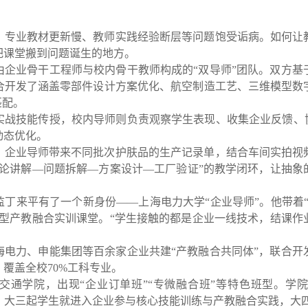
，专业教材更新慢、教师实践经验断层等问题饱受诟病。如何让
把课堂搬到问题诞生的地方。
由企业骨干工程师与校内骨干教师构成的
“
双导师
”
团队。双方基
合开发了涵盖零部件设计方案优化、航空制造工艺、三维模型数
匹配。
实战技能传授，校内导师则负责观察学生表现、收集企业反馈、
动态优化。
，企业导师带来不同批次护肤品的生产记录单，结合车间实拍视
论讲解
—
问题拆解
—
方案设计
—
工厂验证
”
的教学闭环，让抽象
监丁来平有了一个新身份
——
上海电力大学
“
企业导师
”
。他带着
型产教融合实训课堂。
“
学生接触的都是企业一线技术，结课作
海电力、申能集团等百余家企业共建
“
产教融合共同体
”
，联合开
，覆盖全校
70%
工科专业。
交通学院，出现
“
企业订单班
”“
专微融合班
”
等特色班型。学院
，大三起学生就进入企业参与核心技能训练与产教融合实践，大