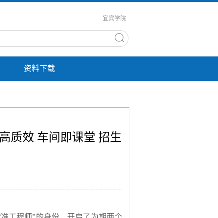
宜宾学院
资料下载
质效 车间即课堂 招生
“
准工程师
”
的身份，开启了为期两个