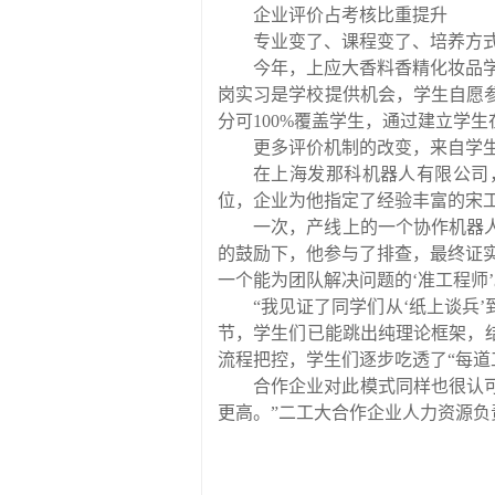
企业评价占考核比重提升
专业变了、课程变了、培养方
今年，上应大香料香精化妆品
岗实习是学校提供机会，学生自愿
分可
100%
覆盖学生，通过建立学生
更多评价机制的改变，来自学
在上海发那科机器人有限公司
位，企业为他指定了经验丰富的宋
一次，产线上的一个协作机器
的鼓励下，他参与了排查，最终证
一个能为团队解决问题的
‘
准工程师
’
“
我见证了同学们从
‘
纸上谈兵
’
节，学生们已能跳出纯理论框架，
流程把控，学生们逐步吃透了
“
每道
合作企业对此模式同样也很认
更高。
”
二工大合作企业人力资源负