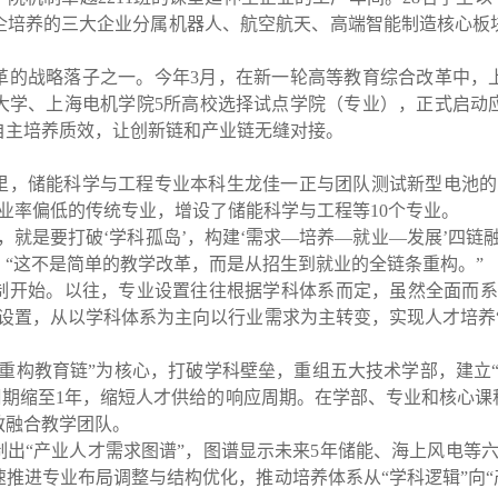
企培养的三大企业分属机器人、航空航天、高端智能制造核心板
革的战略落子之一。今年
3
月，在新一轮高等教育综合改革中，
大学、上海电机学院
5
所高校选择试点学院（专业），正式启动
自主培养质效，让创新链和产业链无缝对接。
里，储能科学与工程专业本科生龙佳一正与团队测试新型电池的
业率偏低的传统专业，增设了储能科学与工程等
10
个专业。
，就是要打破
‘
学科孤岛
’
，构建
‘
需求
—
培养
—
就业
—
发展
’
四链
，
“
这不是简单的教学改革，而是从招生到就业的全链条重构。
”
制开始。以往，专业设置往往根据学科体系而定，虽然全面而系
设置，从以学科体系为主向以行业需求为主转变，实现人才培养
重构教育链
”
为核心，打破学科壁垒，重组五大技术学部，建立
周期缩至
1
年，缩短人才供给的响应周期。在学部、专业和核心课
教融合教学团队。
制出
“
产业人才需求图谱
”
，图谱显示未来
5
年储能、海上风电等
速推进专业布局调整与结构优化，推动培养体系从
“
学科逻辑
”
向
“