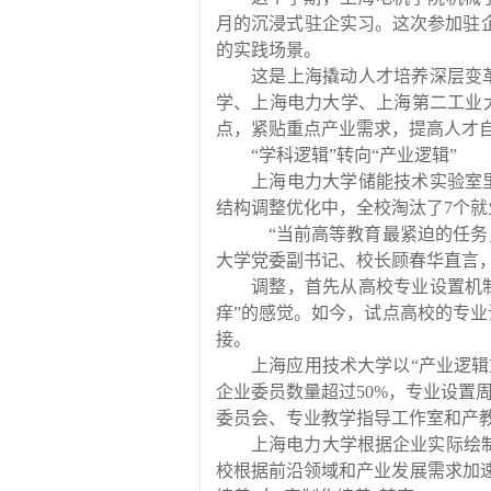
月的沉浸式驻企实习。这次参加驻
的实践场景。
这是上海撬动人才培养深层变
学、上海电力大学、上海第二工业
点，紧贴重点产业需求，提高人才
“学科逻辑”转向“产业逻辑”
上海电力大学储能技术实验室
结构调整优化中，全校淘汰了
7
个就
“
当前高等教育最紧迫的任务
大学党委副书记、校长顾春华直言
调整，首先从高校专业设置机
痒
”
的感觉。如今，试点高校的专业
接。
上海应用技术大学以
“
产业逻辑
企业委员数量超过
50%
，专业设置
委员会、专业教学指导工作室和产
上海电力大学根据企业实际绘
校根据前沿领域和产业发展需求加