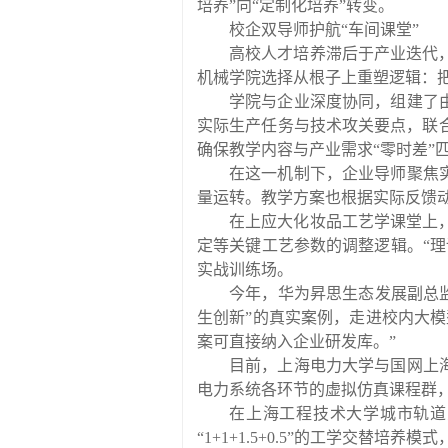
培养
”
向
“
定制化培养
”
转变。
校企双导师护航
“车间课堂”
高校人才培养滞后于产业迭代
机械学院选择从根子上重塑逻辑：
学院与企业深度协同，组建了
实际生产任务与技术攻关要点，联
确保教学内容与产业需求
“
零时差
”
在这一机制下，企业导师聚焦
量运转。教学方案也根据实际反馈
在上应大化妆品工艺学课堂上
定等关键工艺参数的调整逻辑。
“
理
实战训练场。
今年，华为昇思生态发展副总
生创新
”
的真实案例，走进校内大模
案可直接纳入企业研发库。
”
目前，上海电力大学与国网上
电力系统各环节的虚拟仿真课程群
在上海工程技术大学城市轨道
“1+1+1.5+0.5”
的工学交替培养模式