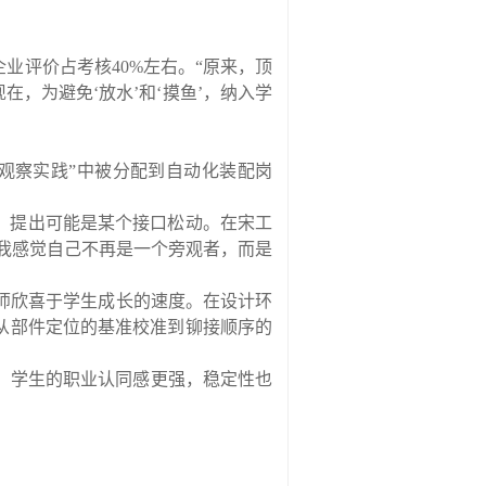
企业评价占考核
40%
左右。
“
原来，顶
现在，为避免
‘
放水
’
和
‘
摸鱼
’
，纳入学
观察实践
”
中被分配到自动化装配岗
，提出可能是某个接口松动。在宋工
我感觉自己不再是一个旁观者，而是
师欣喜于学生成长的速度。在设计环
从部件定位的基准校准到铆接顺序的
。学生的职业认同感更强，稳定性也