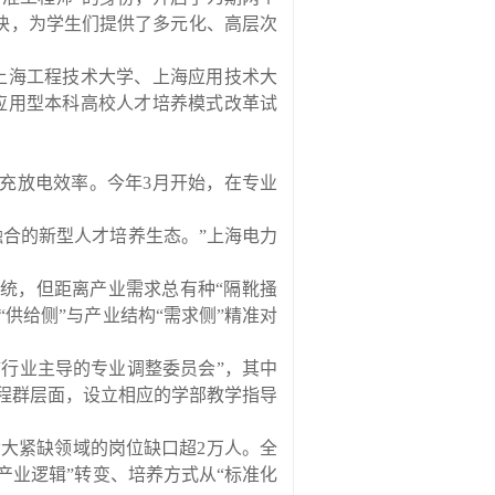
块，为学生们提供了多元化、高层次
上海工程技术大学、上海应用技术大
应用型本科高校人才培养模式改革试
充放电效率。今年
3
月开始，在专业
融合的新型人才培养生态。
”
上海电力
统，但距离产业需求总有种
“
隔靴搔
“
供给侧
”
与产业结构
“
需求侧
”
精准对
“
行业主导的专业调整委员会
”
，其中
程群层面，设立相应的学部教学指导
六大紧缺领域的岗位缺口超
2
万人。全
产业逻辑
”
转变、培养方式从
“
标准化