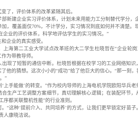
式变了，评价体系的改革紧随其后。
学部新建企业实习评价体系，计划未来用能力工分制替代学分，
参加，覆盖面仅
70%
，不计学分，实习情况到底如何并不清楚。
在企业的评价体系，科学地评估学生的实习情况。
”
生和企业的真实感受。
，上海第二工业大学试点改革班的大二学生杜晓哲在
“
企业轮岗
工作为带教导师。
人出现了短暂的通信中断。杜晓哲根据在校学习的工业网络知识
实了他的猜想。这次小小的
“
成功
”
给了他巨大的信心。
“
那一刻，
。
”
到
‘
上手能做
’
的转变。
”
作为校内导师的上海电机学院欧阳华兵老
结合生产工艺调整方案细节，真切理解核心逻辑；在装配环节，
工序都关联整机性能
”
的行业准则。
可。
“
这种
‘
提前介入、共同培养
’
的方式，让我们更早锁定好苗子
责人康晓洁说。