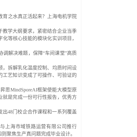
教育之水真正活起来？上海电机学院
于教学大纲要求，紧密结合企业当季
字化等核心技能的模块化实训项目，
协调解决难题，保障
“
车间课堂
”
高质
频，拆解乳化温度控制、均质时间设
的工艺知识变成了可操作、可验证的
“
昇思
MindSporeAI
框架使能大模型原
业就是完成一份可行性报告，优秀方
发出
48
门校企合作课程和一系列覆盖
与上海市域铁路运营有限公司推行
四则聚焦生产真问题完成毕业设计。